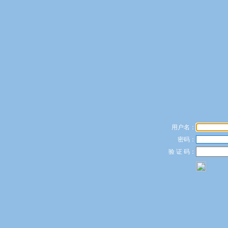
用户名：
密码：
验 证 码：